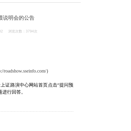
业绩说明会的公告
02 浏览次数：3794次
p://roadshow.sseinfo.com/
）
录上证路演中心网站首页点击“提问预
题进行回答。