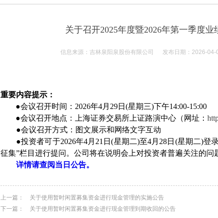
关于召开2025年度暨2026年第一季度
信息来源：吉林泉阳泉股份有限公司 发布日期：2026-04-
重要内容提示：
●会议召开时间：
2026
年
4
月
29
日
(
星期三
)
下午
14:00-15:00
●会议召开地点：上海证券交易所上证路演中心（网址：
htt
●会议召开方式：图文展示和网络文字互动
●投资者可于
2026
年
4
月
21
日
(
星期二
)
至
4
月
28
日
(
星期二
)
登
征集”栏目进行提问。公司将在说明会上对投资者普遍关注的问
详情请查阅当日公告。
上一篇：
关于使用暂时闲置募集资金进行现金管理的实施公告
下一篇：
关于使用暂时闲置募集资金进行现金管理到期收回的公告