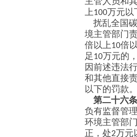
主管人员和
上
100
万元以
扰乱全国
境主管部门
倍以上
10
倍
足
10
万元的
因前述违法
和其他直接
以下的罚款
第二十六
负有监督管
环境主管部
正，处
2
万元