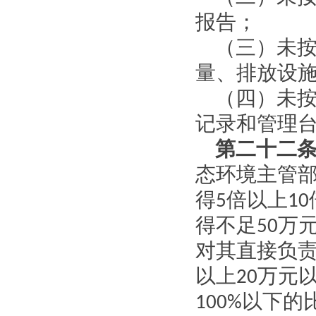
报告；
（三）未
量、排放设
（四）未
记录和管理
第二十二
态环境主管
得
5
倍以上
10
得不足
50
万
对其直接负
以上
20
万元
100%
以下的