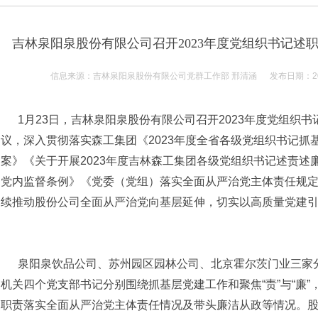
吉林泉阳泉股份有限公司召开2023年度党组织书记述
信息来源：吉林泉阳泉股份有限公司党群工作部 邢清涵 发布日期：2024
1月23日，吉林泉阳泉股份有限公司召开2023年度党组织
议，深入贯彻落实森工集团《2023年度全省各级党组织书记抓
案》《关于开展2023年度吉林森工集团各级党组织书记述责述
党内监督条例》《党委（党组）落实全面从严治党主体责任规
续推动股份公司全面从严治党向基层延伸，切实以高质量党建
泉阳泉饮品公司、苏州园区园林公司、北京霍尔茨门业三家
机关四个党支部书记分别围绕抓基层党建工作和聚焦“责”与“廉”
职责落实全面从严治党主体责任情况及带头廉洁从政等情况。